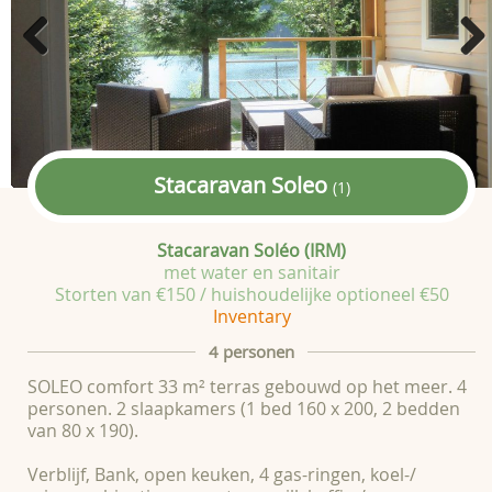
Previous
Next
Stacaravan Soleo
(1)
Stacaravan Soléo (IRM)
met water en sanitair
Storten van €150 / huishoudelijke optioneel €50
Inventary
4 personen
SOLEO comfort 33 m² terras gebouwd op het meer. 4
personen. 2 slaapkamers (1 bed 160 x 200, 2 bedden
van 80 x 190).
Verblijf, Bank, open keuken, 4 gas-ringen, koel-/