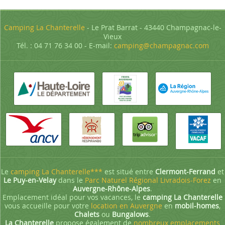
Camping La Chanterelle
- Le Prat Barrat - 43440 Champagnac-le-
Vieux
Tél. : 04 71 76 34 00 - E-mail:
camping@champagnac.com
Le
camping La Chanterelle***
est situé entre
Clermont-Ferrand
et
Le Puy-en-Velay
dans le
Parc Naturel Régional Livradois-Forez
en
Auvergne-Rhône-Alpes
.
Emplacement idéal pour vos vacances, le
camping La Chanterelle
vous accueille pour votre
location en Auvergne
en
mobil-homes
,
Chalets
ou
Bungalows
.
La Chanterelle
propose également de
nombreux emplacements