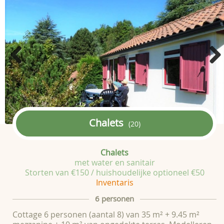
Previous
Next
Chalets
(20)
Chalets
met water en sanitair
Storten van €150 / huishoudelijke optioneel €50
Inventaris
6 personen
Cottage 6 personen (aantal 8) van 35 m² + 9.45 m²