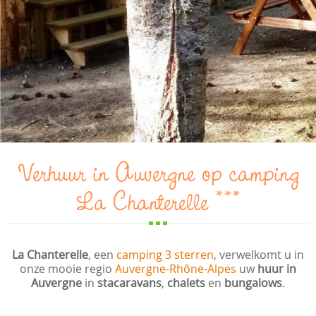
Verhuur in Auvergne op camping
La Chanterelle ***
La Chanterelle
, een
camping 3 sterren
, verwelkomt u in
onze mooie regio
Auvergne-Rhône-Alpes
uw
huur in
Auvergne
in
stacaravans
,
chalets
en
bungalows
.