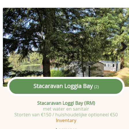
Previous
Next
Stacaravan Loggia Bay
(2)
Stacaravan Loggi Bay (IRM)
met water en sanitair
Storten van €150 / huishoudelijke optioneel €50
Inventary