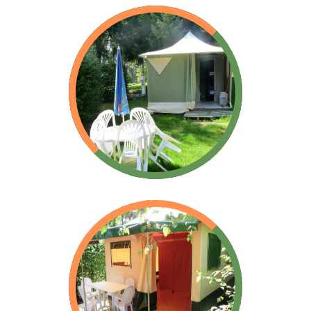
Bungalows Tente
Lagune
Toile type Lagune
Bungalows Tente
Cyrus